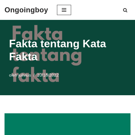
Ongoingboy
Lompat
ke
konten
Fakta tentang Kata
Fakta
oleh
julivius
10/18/2022